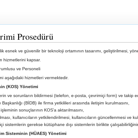
irimi Prosedürü
 esnek ve güvenilir bir teknoloji ortamının tasarımı, geliştirilmesi, yön
üm hizmetlerini kapsar.
orumlusu ve Personeli
imi aşağıdaki hizmetleri vermektedir.
in (KOS) Yönetimi
rin ve sorunların bildirmesi (telefon, e-posta, çevrimiçi form) ve takip e
Başkanlığı (BİDB) ile firma yetkilileri arasında iletişim kurulmasını,
 işleminin sonuçlarının KOS'a aktarılmasını,
ası, kullanıcıların yetkilendirilmesi, kullanıcıların güncellenmesi ve kull
i sistemlerin gerekse kütüphane dışı sistemlerin birlikte çalışabilirliğin
işim Sisteminin (HÜAES) Yönetimi