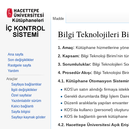
Madde
Bilgi Teknolojileri B
Şuraya atla:
kullan
,
ara
1. Amaç:
Kütüphane hizmetlerine yönelik
Ana sayfa
2. Kapsam:
Bilgi Teknoloji Birimi'nin t
Son değişiklikler
3. Sorumluluklar:
Bilgi Teknolojileri S
Rastgele sayfa
Yardım
4. Prosedür Akışı:
Bilgi Teknolojisi Bir
Araçlar
4.1. Kütüphane Otomasyon Sistemin
Sayfaya bağlantılar
KOS'un satın alındığı firmaya istekle
İlgili değişiklikler
Özel sayfalar
Gerekli durumlarda Bilgi İşlem Daire 
Yazdırılabilir sürüm
Düzenli aralıklarla yapılan envanter
Kalıcı bağlantı
KOS'da kullancı (personel) oluşturulm
Sayfa bilgisi
KOS ile bağlantılı gerek kütüphane iç
Sayfayı kaynak göster
4.2. Hacettepe Üniversitesi Açık Er