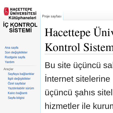
Proje sayfası
Hacettepe Üniv
Kontrol Siste
Ana sayfa
Son değişiklikler
Şuraya atla:
kullan
,
ara
Rastgele sayfa
Yardım
Bu site üçüncü sah
Araçlar
Sayfaya bağlantılar
İnternet sitelerin
İlgili değişiklikler
Özel sayfalar
Yazdırılabilir sürüm
üçüncü şahıs sitele
Kalıcı bağlantı
Sayfa bilgisi
hizmetler ile kur