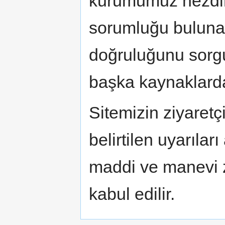
kurumumuz nezdind
sorumluğu bulunama
doğruluğunu sorgu
başka kaynaklard
Sitemizin ziyaretç
belirtilen uyarıla
maddi ve manevi z
kabul edilir.