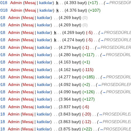
2018
‎
Admin
(
Mesaj
|
katkılar
)
‎
k
. .
(4.393 bayt)
(+17)
‎
. .
(
→
PROSEDÜR
 2018
‎
Admin
(
Mesaj
|
katkılar
)
‎
k
. .
(4.376 bayt)
(+107)
018
‎
Admin
(
Mesaj
|
katkılar
)
‎
. .
(4.269 bayt)
(0)
018
‎
Admin
(
Mesaj
|
katkılar
)
‎
. .
(4.269 bayt)
(0)
018
‎
Admin
(
Mesaj
|
katkılar
)
‎
k
. .
(4.269 bayt)
(-5)
‎
. .
(
→
PROSEDÜRLE
018
‎
Admin
(
Mesaj
|
katkılar
)
‎
k
. .
(4.274 bayt)
(-5)
‎
. .
(
→
PROSEDÜRLE
018
‎
Admin
(
Mesaj
|
katkılar
)
‎
. .
(4.279 bayt)
(-1)
‎
. .
(
→
PROSEDÜRLER 
018
‎
Admin
(
Mesaj
|
katkılar
)
‎
. .
(4.280 bayt)
(+117)
‎
. .
(
→
PROSEDÜRLE
018
‎
Admin
(
Mesaj
|
katkılar
)
‎
. .
(4.163 bayt)
(+1)
018
‎
Admin
(
Mesaj
|
katkılar
)
‎
. .
(4.162 bayt)
(-115)
018
‎
Admin
(
Mesaj
|
katkılar
)
‎
. .
(4.277 bayt)
(+185)
‎
. .
(
→
PROSEDÜRLE
018
‎
Admin
(
Mesaj
|
katkılar
)
‎
. .
(4.092 bayt)
(+2)
‎
. .
(
→
PROSEDÜRLER 
018
‎
Admin
(
Mesaj
|
katkılar
)
‎
. .
(4.090 bayt)
(+126)
‎
. .
(
→
PROSEDÜRLE
018
‎
Admin
(
Mesaj
|
katkılar
)
‎
. .
(3.964 bayt)
(+127)
018
‎
Admin
(
Mesaj
|
katkılar
)
‎
. .
(3.837 bayt)
(-6)
018
‎
Admin
(
Mesaj
|
katkılar
)
‎
. .
(3.843 bayt)
(-20)
‎
. .
(
→
PROSEDÜRLER
018
‎
Admin
(
Mesaj
|
katkılar
)
‎
. .
(3.863 bayt)
(-12)
‎
. .
(
→
PROSEDÜRLER
018
‎
Admin
(
Mesaj
|
katkılar
)
‎
. .
(3.875 bayt)
(+22)
‎
. .
(
→
PROSEDÜRLER