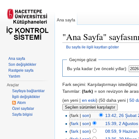
Ana sayfa
"Ana Sayfa" sayfasın
Bu sayfa ile ilgili kayıtları göster
Şuraya atla:
kullan
,
ara
Ana sayfa
Geçmişe gözat
Son değişiklikler
Bu yıla kadar (ve önceki yıllar):
Rastgele sayfa
Yardım
Fark seçimi: Karşılaştırmayı istediğini
Araçlar
Tanımlar:
(fark)
= son revizyon ile aras
Sayfaya bağlantılar
İlgili değişiklikler
(en yeni |
en eski
) (50 daha yeni |
50 d
Atom
Özel sayfalar
Sayfa bilgisi
(fark |
son
)
13:42, 26 Şubat
(
fark
|
son
)
15:39, 2 Ağustos
(
fark
|
son
)
08:59, 9 Haziran