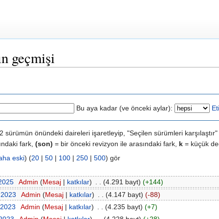
ın geçmişi
Bu aya kadar (ve önceki aylar):
Et
z 2 sürümün önündeki daireleri işaretleyip, "Seçilen sürümleri karşılaştı
ındaki fark,
(son)
= bir önceki revizyon ile arasındaki fark,
k
= küçük değ
aha eski
) (
20
|
50
|
100
|
250
|
500
) gör
 2025
‎
Admin
(
Mesaj
|
katkılar
)
‎
. .
(4.291 bayt)
(+144)
 2023
‎
Admin
(
Mesaj
|
katkılar
)
‎
. .
(4.147 bayt)
(-88)
 2023
‎
Admin
(
Mesaj
|
katkılar
)
‎
. .
(4.235 bayt)
(+7)