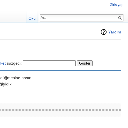
Giriş yap
Ara
Oku
Yardım
iket
süzgeci:
r" düğmesine basın.
işiklik.