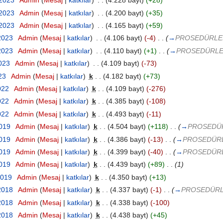
 2023
‎
Admin
(
Mesaj
|
katkılar
)
‎
. .
(4.228 bayt)
(+28)
 2023
‎
Admin
(
Mesaj
|
katkılar
)
‎
. .
(4.200 bayt)
(+35)
 2023
‎
Admin
(
Mesaj
|
katkılar
)
‎
. .
(4.165 bayt)
(+59)
2023
‎
Admin
(
Mesaj
|
katkılar
)
‎
. .
(4.106 bayt)
(-4)
‎
. .
(
→
PROSEDÜRLER 
2023
‎
Admin
(
Mesaj
|
katkılar
)
‎
. .
(4.110 bayt)
(+1)
‎
. .
(
→
PROSEDÜRLER 
2023
‎
Admin
(
Mesaj
|
katkılar
)
‎
. .
(4.109 bayt)
(-73)
23
‎
Admin
(
Mesaj
|
katkılar
)
‎
k
. .
(4.182 bayt)
(+73)
022
‎
Admin
(
Mesaj
|
katkılar
)
‎
k
. .
(4.109 bayt)
(-276)
022
‎
Admin
(
Mesaj
|
katkılar
)
‎
k
. .
(4.385 bayt)
(-108)
022
‎
Admin
(
Mesaj
|
katkılar
)
‎
k
. .
(4.493 bayt)
(-11)
2019
‎
Admin
(
Mesaj
|
katkılar
)
‎
k
. .
(4.504 bayt)
(+118)
‎
. .
(
→
PROSEDÜRL
2019
‎
Admin
(
Mesaj
|
katkılar
)
‎
k
. .
(4.386 bayt)
(-13)
‎
. .
(
→
PROSEDÜRLE
2019
‎
Admin
(
Mesaj
|
katkılar
)
‎
k
. .
(4.399 bayt)
(-40)
‎
. .
(
→
PROSEDÜRLE
2019
‎
Admin
(
Mesaj
|
katkılar
)
‎
k
. .
(4.439 bayt)
(+89)
‎
. .
(1)
2019
‎
Admin
(
Mesaj
|
katkılar
)
‎
k
. .
(4.350 bayt)
(+13)
 2018
‎
Admin
(
Mesaj
|
katkılar
)
‎
k
. .
(4.337 bayt)
(-1)
‎
. .
(
→
PROSEDÜRLE
 2018
‎
Admin
(
Mesaj
|
katkılar
)
‎
k
. .
(4.338 bayt)
(-100)
 2018
‎
Admin
(
Mesaj
|
katkılar
)
‎
k
. .
(4.438 bayt)
(+45)